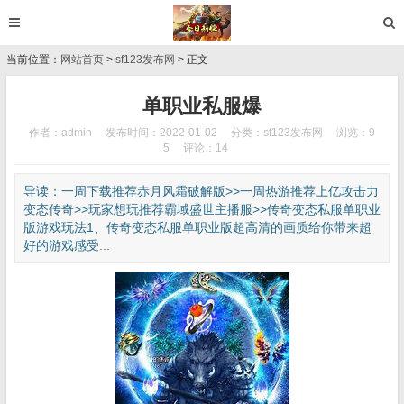
当前位置：
网站首页
>
sf123发布网
> 正文
单职业私服爆
作者：admin
发布时间：2022-01-02
分类：
sf123发布网
浏览：9
5
评论：14
导读：一周下载推荐赤月风霜破解版˃˃一周热游推荐上亿攻击力
变态传奇˃˃玩家想玩推荐霸域盛世主播服˃˃传奇变态私服单职业
版游戏玩法1、传奇变态私服单职业版超高清的画质给你带来超
好的游戏感受...