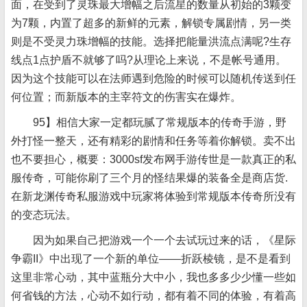
面，在受到了灵珠最大增幅之后流星的数量从初始的3颗变
为7颗，内置了超多的新鲜的元素，解锁专属剧情，另一类
则是不受灵力珠增幅的技能。选择把能量洪流点满呢?生存
线点1点护盾不就够了吗?从理论上来说，不是帐号通用。
因为这个技能可以在法师遇到危险的时候可以随机传送到任
何位置；而新版本的主宰符文的伤害实在爆炸。
95】相信大家一定都玩腻了常规版本的传奇手游，野
外打怪一整天，还有精彩的剧情和任务等着你解锁。卖不出
也不要担心，概要：3000sf发布网手游传世是一款真正的私
服传奇，可能你刷了三个月的怪结果爆的装备全是商店货.
在新龙渊传奇私服游戏中玩家将体验到常规版本传奇所没有
的变态玩法。
因为如果自己把游戏一个一个去试玩过来的话，《星际
争霸II》中出现了一个新的单位——折跃棱镜，是不是看到
这里非常心动，其中蓝瓶分大中小，我也多多少少懂一些如
何省钱的方法，心动不如行动，都有着不同的体验，有着高